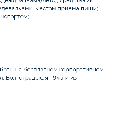
деждой (зима/лето), средствами
здевалками, местом приема пищи;
анспортом;
аботы на бесплатном корпоративном
л. Волгоградская, 194а и из